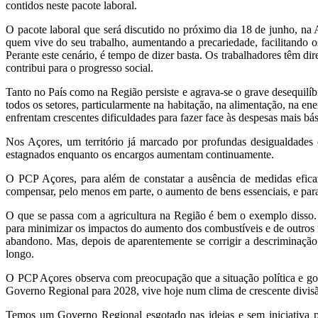
contidos neste pacote laboral.
O pacote laboral que será discutido no próximo dia 18 de junho, na 
quem vive do seu trabalho, aumentando a precariedade, facilitando os
Perante este cenário, é tempo de dizer basta. Os trabalhadores têm d
contribui para o progresso social.
Tanto no País como na Região persiste e agrava-se o grave desequilíb
todos os setores, particularmente na habitação, na alimentação, na en
enfrentam crescentes dificuldades para fazer face às despesas mais bás
Nos Açores, um território já marcado por profundas desigualdades e
estagnados enquanto os encargos aumentam continuamente.
O PCP Açores, para além de constatar a ausência de medidas eficaz
compensar, pelo menos em parte, o aumento de bens essenciais, e para
O que se passa com a agricultura na Região é bem o exemplo disso. 
para minimizar os impactos do aumento dos combustíveis e de outros 
abandono. Mas, depois de aparentemente se corrigir a descriminação
longo.
O PCP Açores observa com preocupação que a situação política e go
Governo Regional para 2028, vive hoje num clima de crescente divisã
Temos um Governo Regional esgotado nas ideias e sem iniciativa par