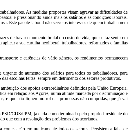
trabalhadores. As medidas propostas visam agravar as dificuldades de
essoal e pressionando ainda mais os salários e as condições laborais.
usa. Este pacote laboral não serve os interesses de quem trabalha nem
zes de travar o aumento brutal do custo de vida, que se faz sentir em
plicar a sua cartilha neoliberal, trabalhadores, reformados e famílias
e transporte e carências de vário género, os rendimentos permanecem
 urgente do aumento dos salários para todos os trabalhadores, para
das escolhas feitas, sempre em detrimento dos setores produtivos.
tribuição dos apoios extraordinários definidos pela União Europeia,
lica em relação aos Açores, numa atitude marcada por discriminação e
as, e que não fiquem no rol das promessas não cumpridas, que já vai
ção PSD/CDS/PPM, já dada como terminada pelo próprio Presidente do
 do que com a resolução dos problemas dos açorianos.
 contestação em praticamente todos os setores. Persistem a falta de