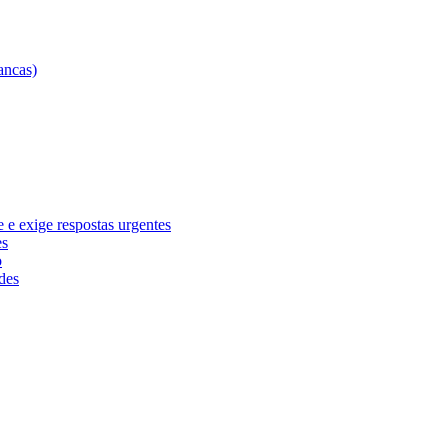
e exige respostas urgentes
es
o
des