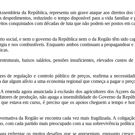
Assembleia da República, representa um grave ataque aos direitos dos 
 despedimentos, reduzindo o tempo disponível para a vida familiar e p
ireitos conquistados com décadas de luta que não podem ser postos em ca
rio social, e nem o governo da República nem o da Região têm sido capa
ergia e nos combustíveis. Enquanto ambos continuam a propagandear e a a
icas.
struturais, baixos salários, pensões insuficientes, elevados custos d
es de regulação e controlo público de preços, reafirma a necessidade
 dar algum alívio a uma economia regional que começa a pagar o preço 
A emenda agora anunciada à exclusão dos agricultores dos Açores da a
fatores de produção, não apaga a insensibilidade do Governo da Repúb
 que estava em curso, é preciso que os apoios cheguem a tempo e hor
vernativa da Região se encontra cada vez mais fragilizada. A coliga
o, com cada partido mais preocupado com a sua sobrevivência política
a enfrentar os muitos desafios que se apresentam, enquanto cresce a