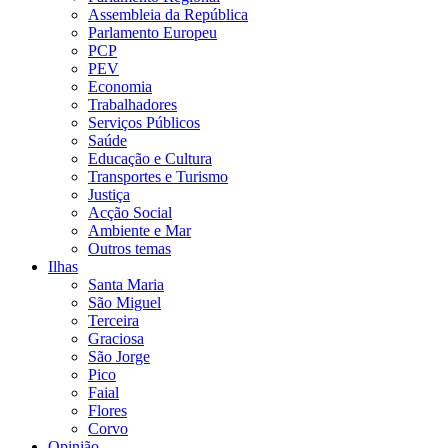
Assembleia da República
Parlamento Europeu
PCP
PEV
Economia
Trabalhadores
Serviços Públicos
Saúde
Educação e Cultura
Transportes e Turismo
Justiça
Acção Social
Ambiente e Mar
Outros temas
Ilhas
Santa Maria
São Miguel
Terceira
Graciosa
São Jorge
Pico
Faial
Flores
Corvo
Opinião