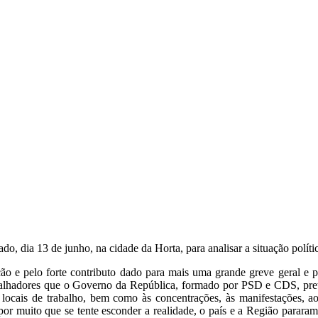
ia 13 de junho, na cidade da Horta, para analisar a situação política 
o e pelo forte contributo dado para mais uma grande greve geral e par
trabalhadores que o Governo da República, formado por PSD e CDS, pret
 locais de trabalho, bem como às concentrações, às manifestações, a
por muito que se tente esconder a realidade, o país e a Região pararam