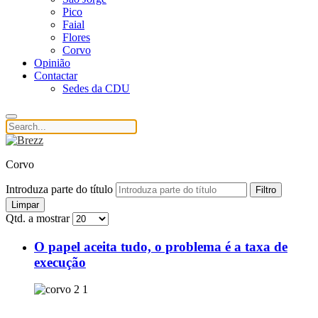
Pico
Faial
Flores
Corvo
Opinião
Contactar
Sedes da CDU
Corvo
Introduza parte do título
Filtro
Limpar
Qtd. a mostrar
O papel aceita tudo, o problema é a taxa de
execução