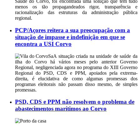
Saúde do Corvo, foi encontrada uma solução que tem tudo
menos os tão propagandeados rigor, transparência e
racionalização das estruturas da administração pública
regional.
PCP/Açores reitera a sua preocupação com a
situação de impasse e indefinição em que se
encontra a USI Corvo
SaA situação criada na unidade de saúde da
ilha do Corvo há vários meses pelo anterior Governo
Regional, negligenciada agora no programa do XIII Governo
Regional do PSD, CDS e PPM, apoiados pela extrema-
direita, é elucidativa de como algumas promessas dos
programas eleitorais não passam disso mesmo, de simples
promessas.
PSD, CDS e PPM não resolvem o problema de
abastecimentos marítimos ao Corvo