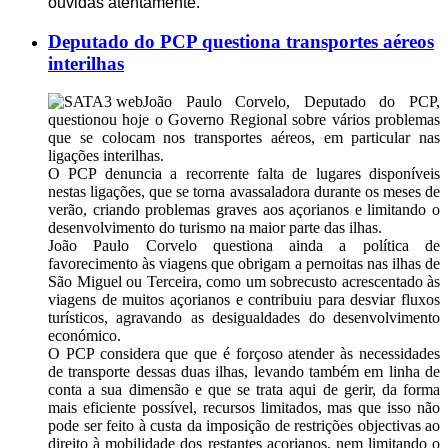
ouvidas atentamente.
Deputado do PCP questiona transportes aéreos
interilhas
João Paulo Corvelo, Deputado do PCP,
questionou hoje o Governo Regional sobre vários problemas
que se colocam nos transportes aéreos, em particular nas
ligações interilhas.
O PCP denuncia a recorrente falta de lugares disponíveis
nestas ligações, que se torna avassaladora durante os meses de
verão, criando problemas graves aos açorianos e limitando o
desenvolvimento do turismo na maior parte das ilhas.
João Paulo Corvelo questiona ainda a política de
favorecimento às viagens que obrigam a pernoitas nas ilhas de
São Miguel ou Terceira, como um sobrecusto acrescentado às
viagens de muitos açorianos e contribuiu para desviar fluxos
turísticos, agravando as desigualdades do desenvolvimento
económico.
O PCP considera que que é forçoso atender às necessidades
de transporte dessas duas ilhas, levando também em linha de
conta a sua dimensão e que se trata aqui de gerir, da forma
mais eficiente possível, recursos limitados, mas que isso não
pode ser feito à custa da imposição de restrições objectivas ao
direito à mobilidade dos restantes açorianos, nem limitando o