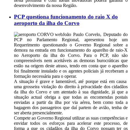
nesta premissa e com ideias inovadoras poderá garantir o
desenvolvimento da nossa Região.
PCP questiona funcionamento do raio X do
aeroporto da ilha do Corvo
João Paulo Corvelo, Deputado do
PCP no Parlamento Regional, apresentou hoje um
Requerimento questionando o Governo Regional sobre a
demora na entrada em funcionamento do aparelho de raio-X
no Aeroporto da ilha do Corvo. Para o PCP, não são
compreensíveis nem aceitáveis as demoras burocráticas que
estão na origem deste atraso, tendo em conta que o aparelho
foi finalmente instalado e os agentes policiais já receberam a
formação necessária para o operar.
A situação é grave e lamentável, até porque está em causa
uma grosseira violação do direito à privacidade dos cidadãos
da ilha do Corvo e um atentado à sua dignidade, já que a
situação actual obriga a que todas as encomendas postais
enviadas a partir da ilha por via aérea, bem como toda a
bagagem dos passageiros que daí partem de avião, tenha de
ser aberta presencialmente.
Compete ao Governo Regional utilizar as suas competências e
envidar todos os esforços para acelerar este processo, de
forma a que os cidadãos da ilha do Corvo possam ter os