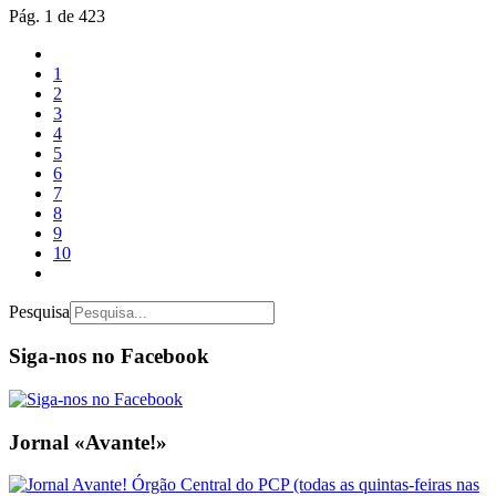
Pág. 1 de 423
1
2
3
4
5
6
7
8
9
10
Pesquisa
Siga-nos no Facebook
Jornal «Avante!»