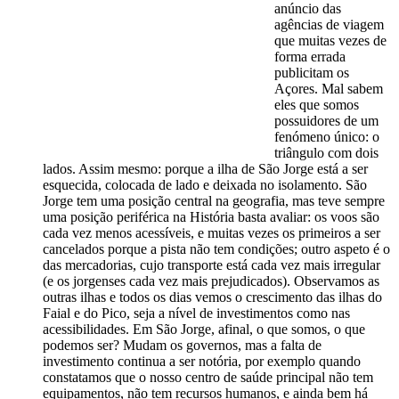
anúncio das
agências de viagem
que muitas vezes de
forma errada
publicitam os
Açores. Mal sabem
eles que somos
possuidores de um
fenómeno único: o
triângulo com dois
lados. Assim mesmo: porque a ilha de São Jorge está a ser
esquecida, colocada de lado e deixada no isolamento. São
Jorge tem uma posição central na geografia, mas teve sempre
uma posição periférica na História basta avaliar: os voos são
cada vez menos acessíveis, e muitas vezes os primeiros a ser
cancelados porque a pista não tem condições; outro aspeto é o
das mercadorias, cujo transporte está cada vez mais irregular
(e os jorgenses cada vez mais prejudicados). Observamos as
outras ilhas e todos os dias vemos o crescimento das ilhas do
Faial e do Pico, seja a nível de investimentos como nas
acessibilidades. Em São Jorge, afinal, o que somos, o que
podemos ser? Mudam os governos, mas a falta de
investimento continua a ser notória, por exemplo quando
constatamos que o nosso centro de saúde principal não tem
equipamentos, não tem recursos humanos, e ainda bem há