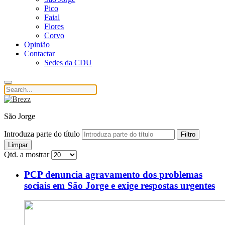
Pico
Faial
Flores
Corvo
Opinião
Contactar
Sedes da CDU
São Jorge
Introduza parte do título
Filtro
Limpar
Qtd. a mostrar
PCP denuncia agravamento dos problemas
sociais em São Jorge e exige respostas urgentes