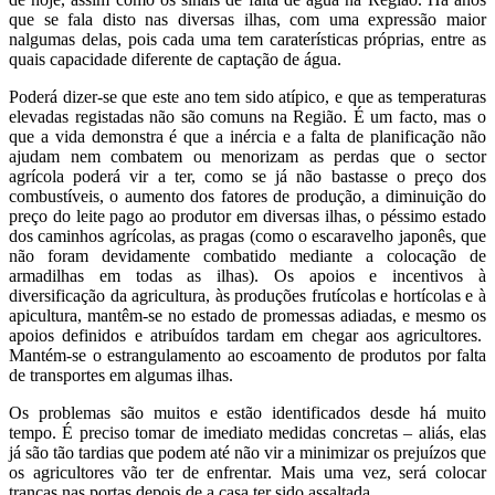
que se fala disto nas diversas ilhas, com uma expressão maior
nalgumas delas, pois cada uma tem caraterísticas próprias, entre as
quais capacidade diferente de captação de água.
Poderá dizer-se que este ano tem sido atípico, e que as temperaturas
elevadas registadas não são comuns na Região. É um facto, mas o
que a vida demonstra é que a inércia e a falta de planificação não
ajudam nem combatem ou menorizam as perdas que o sector
agrícola poderá vir a ter, como se já não bastasse o preço dos
combustíveis, o aumento dos fatores de produção, a diminuição do
preço do leite pago ao produtor em diversas ilhas, o péssimo estado
dos caminhos agrícolas, as pragas (como o escaravelho japonês, que
não foram devidamente combatido mediante a colocação de
armadilhas em todas as ilhas). Os apoios e incentivos à
diversificação da agricultura, às produções frutícolas e hortícolas e à
apicultura, mantêm-se no estado de promessas adiadas, e mesmo os
apoios definidos e atribuídos tardam em chegar aos agricultores.
Mantém-se o estrangulamento ao escoamento de produtos por falta
de transportes em algumas ilhas.
Os problemas são muitos e estão identificados desde há muito
tempo. É preciso tomar de imediato medidas concretas – aliás, elas
já são tão tardias que podem até não vir a minimizar os prejuízos que
os agricultores vão ter de enfrentar. Mais uma vez, será colocar
trancas nas portas depois de a casa ter sido assaltada.