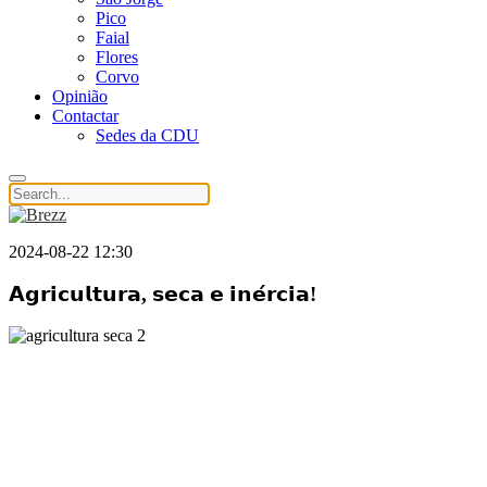
Pico
Faial
Flores
Corvo
Opinião
Contactar
Sedes da CDU
2024-08-22 12:30
𝗔𝗴𝗿𝗶𝗰𝘂𝗹𝘁𝘂𝗿𝗮, 𝘀𝗲𝗰𝗮 𝗲 𝗶𝗻𝗲́𝗿𝗰𝗶𝗮!