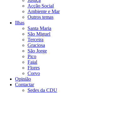
Justiça
Acção Social
Ambiente e Mar
Outros temas
Ilhas
Santa Maria
São Miguel
Terceira
Graciosa
São Jorge
Pico
Faial
Flores
Corvo
Opinião
Contactar
Sedes da CDU