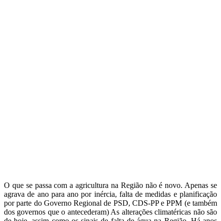
O que se passa com a agricultura na Região não é novo. Apenas se
agrava de ano para ano por inércia, falta de medidas e planificação
por parte do Governo Regional de PSD, CDS-PP e PPM (e também
dos governos que o antecederam) As alterações climatéricas não são
de hoje, assim como os sinais de falta de água na Região. Há anos