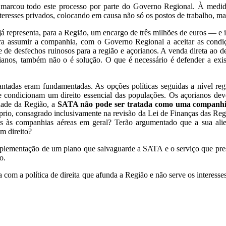
ue marcou todo este processo por parte do Governo Regional. À med
nteresses privados, colocando em causa não só os postos de trabalho, m
 representa, para a Região, um encargo de três milhões de euros — e i
ra assumir a companhia, com o Governo Regional a aceitar as condiçõ
 de desfechos ruinosos para a região e açorianos. A venda direta ao de
orianos, também não o é solução. O que é necessário é defender a e
antadas eram fundamentadas. As opções políticas seguidas a nível r
 condicionam um direito essencial das populações. Os açorianos dev
dade da Região, a
SATA não pode ser tratada como uma companhi
rio, consagrado inclusivamente na revisão da Lei de Finanças das Regi
veis às companhias aéreas em geral? Terão argumentado que a sua al
êm direito?
plementação de um plano que salvaguarde a SATA e o serviço que presta
o.
com a política de direita que afunda a Região e não serve os interesse