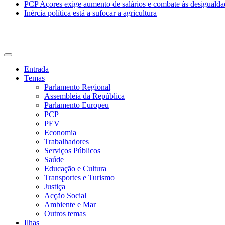
PCP Açores exige aumento de salários e combate às desigualda
Inércia política está a sufocar a agricultura
CDU Açores
Entrada
Temas
Parlamento Regional
Assembleia da República
Parlamento Europeu
PCP
PEV
Economia
Trabalhadores
Serviços Públicos
Saúde
Educação e Cultura
Transportes e Turismo
Justiça
Acção Social
Ambiente e Mar
Outros temas
Ilhas