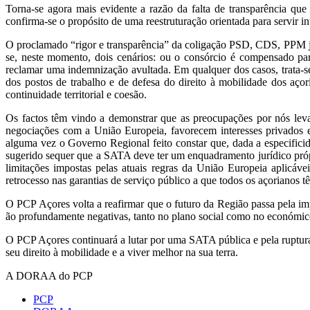
Torna-se agora mais evidente a razão da falta de transparência q
confirma-se o propósito de uma reestruturação orientada para servir i
O proclamado “rigor e transparência” da coligação PSD, CDS, PPM já
se, neste momento, dois cenários: ou o consórcio é compensado pa
reclamar uma indemnização avultada. Em qualquer dos casos, trata-se
dos postos de trabalho e de defesa do direito à mobilidade dos aç
continuidade territorial e coesão.
Os factos têm vindo a demonstrar que as preocupações por nós lev
negociações com a União Europeia, favorecem interesses privados e
alguma vez o Governo Regional feito constar que, dada a especifici
sugerido sequer que a SATA deve ter um enquadramento jurídico próp
limitações impostas pelas atuais regras da União Europeia aplicá
retrocesso nas garantias de serviço público a que todos os açorianos t
O PCP Açores volta a reafirmar que o futuro da Região passa pela im
ão profundamente negativas, tanto no plano social como no económic
O PCP Açores continuará a lutar por uma SATA pública e pela ruptura 
seu direito à mobilidade e a viver melhor na sua terra.
A DORAA do PCP
PCP