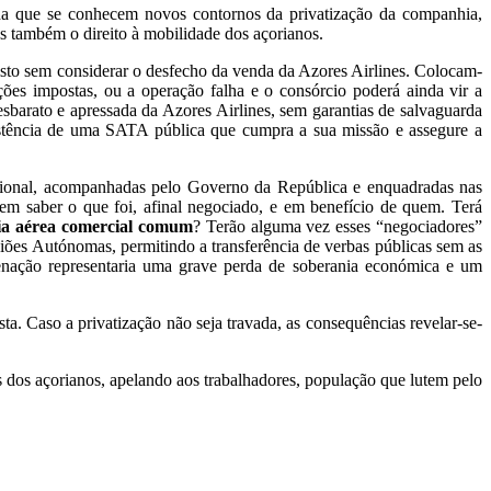
ida que se conhecem novos contornos da privatização da companhia,
as também o direito à mobilidade dos açorianos.
sto sem considerar o desfecho da venda da Azores Airlines. Colocam-
es impostas, ou a operação falha e o consórcio poderá ainda vir a
sbarato e apressada da Azores Airlines, sem garantias de salvaguarda
xistência de uma SATA pública que cumpra a sua missão e assegure a
egional, acompanhadas pelo Governo da República e enquadradas nas
em saber o que foi, afinal negociado, e em benefício de quem. Terá
a aérea comercial comum
? Terão alguma vez esses “negociadores”
ões Autónomas, permitindo a transferência de verbas públicas sem as
ienação representaria uma grave perda de soberania económica e um
. Caso a privatização não seja travada, as consequências revelar-se-
s dos açorianos, apelando aos trabalhadores, população que lutem pelo