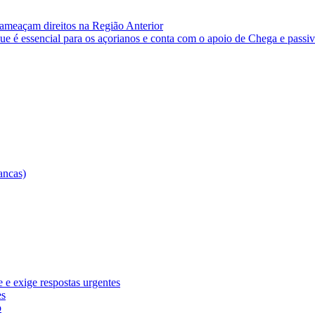
e ameaçam direitos na Região
Anterior
e é essencial para os açorianos e conta com o apoio de Chega e passi
e exige respostas urgentes
es
o