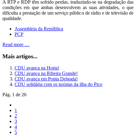
A RTP e RDP têm sofrido perdas, traduzindo-se na degradação das
condições em que ambas desenvolvem as suas atividades, o que
dificulta a prestação de um serviço público de rádio e de televisão de
qualidade.
Assembleia da República
PCP
Read more …
Mais artigos...
CDU avança na Horta!
CDU avança na Ribeira Grande!
CDU avança em Ponta Delgada!
CDU solidária com os taxistas da ilha do Pico
Pág. 1 de 26
1
2
3
4
5