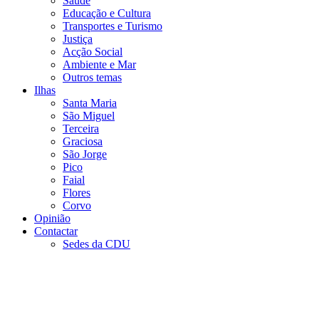
Saúde
Educação e Cultura
Transportes e Turismo
Justiça
Acção Social
Ambiente e Mar
Outros temas
Ilhas
Santa Maria
São Miguel
Terceira
Graciosa
São Jorge
Pico
Faial
Flores
Corvo
Opinião
Contactar
Sedes da CDU