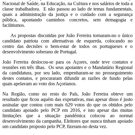
Nacional de Saúde, na Educação, na Cultura e nos salários de toda a
classe trabalhadora. E não passou ao lado de temas fundamentais,
quais a administração da justiça e o cuidado com a segurança
pública, apontando caminhos concretos, sem demagogia e
facilitismos.
As propostas discutidas por João Ferreira tornaram-no o único
candidato patriota com alternativas de esquerda, colocando no
centro das decisões o bem-estar de todos os portugueses e o
desenvolvimento soberano de Portugal.
João Ferreira deslocou-se para os Açores, onde teve contatos e
reuniões em três ilhas. Os seus apoiantes e o Mandatário Regional
da candidatura, por seu lado, empenharam-se no prosseguimento
destes contatos, e procuraram difundir as razões de fundo pelas
quais apelavam ao voto dos Açorianos.
Na Região, como no resto do País, João Ferreira obteve um
resultado que ficou aquém das expetativas, mas apesar disso é justo
assinalar que contou com mais 629 votos do que os obtidos pelo
candidato apoiado pelo PCP em 2016, e isto apesar das muitas
limitações que a situação pandémica colocou ao normal
desenvolvimento da campanha. Eleitores que nunca tinham apoiado
um candidato proposto pelo PCP, fizeram-no desta vez.