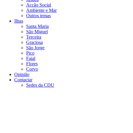
Acção Social
Ambiente e Mar
Outros temas
Ilhas
Santa Maria
São Miguel
Terceira
Graciosa
São Jorge
Pico
Faial
Flores
Corvo
Opinião
Contactar
Sedes da CDU