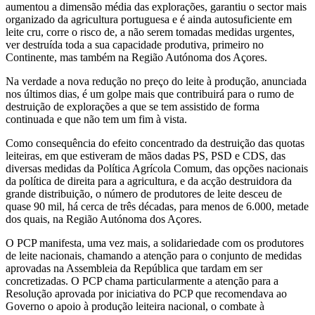
aumentou a dimensão média das explorações, garantiu o sector mais
organizado da agricultura portuguesa e é ainda autosuficiente em
leite cru, corre o risco de, a não serem tomadas medidas urgentes,
ver destruída toda a sua capacidade produtiva, primeiro no
Continente, mas também na Região Autónoma dos Açores.
Na verdade a nova redução no preço do leite à produção, anunciada
nos últimos dias, é um golpe mais que contribuirá para o rumo de
destruição de explorações a que se tem assistido de forma
continuada e que não tem um fim à vista.
Como consequência do efeito concentrado da destruição das quotas
leiteiras, em que estiveram de mãos dadas PS, PSD e CDS, das
diversas medidas da Política Agrícola Comum, das opções nacionais
da política de direita para a agricultura, e da acção destruidora da
grande distribuição, o número de produtores de leite desceu de
quase 90 mil, há cerca de três décadas, para menos de 6.000, metade
dos quais, na Região Autónoma dos Açores.
O PCP manifesta, uma vez mais, a solidariedade com os produtores
de leite nacionais, chamando a atenção para o conjunto de medidas
aprovadas na Assembleia da República que tardam em ser
concretizadas. O PCP chama particularmente a atenção para a
Resolução aprovada por iniciativa do PCP que recomendava ao
Governo o apoio à produção leiteira nacional, o combate à