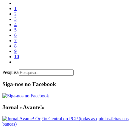
1
2
3
4
5
6
7
8
9
10
Pesquisa
Siga-nos no Facebook
Jornal «Avante!»