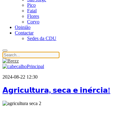
Pico
Faial
Flores
Corvo
Opinião
Contactar
Sedes da CDU
2024-08-22 12:30
𝗔𝗴𝗿𝗶𝗰𝘂𝗹𝘁𝘂𝗿𝗮, 𝘀𝗲𝗰𝗮 𝗲 𝗶𝗻𝗲́𝗿𝗰𝗶𝗮!