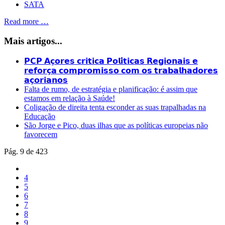
SATA
Read more …
Mais artigos...
𝗣𝗖𝗣 𝗔𝗰̧𝗼𝗿𝗲𝘀 𝗰𝗿𝗶𝘁𝗶𝗰𝗮 𝗣𝗼𝗹𝗶́𝘁𝗶𝗰𝗮𝘀 𝗥𝗲𝗴𝗶𝗼𝗻𝗮𝗶𝘀 𝗲
𝗿𝗲𝗳𝗼𝗿𝗰̧𝗮 𝗰𝗼𝗺𝗽𝗿𝗼𝗺𝗶𝘀𝘀𝗼 𝗰𝗼𝗺 𝗼𝘀 𝘁𝗿𝗮𝗯𝗮𝗹𝗵𝗮𝗱𝗼𝗿𝗲𝘀
𝗮𝗰̧𝗼𝗿𝗶𝗮𝗻𝗼𝘀
Falta de rumo, de estratégia e planificação: é assim que
estamos em relação à Saúde!
Coligação de direita tenta esconder as suas trapalhadas na
Educação
São Jorge e Pico, duas ilhas que as políticas europeias não
favorecem
Pág. 9 de 423
4
5
6
7
8
9