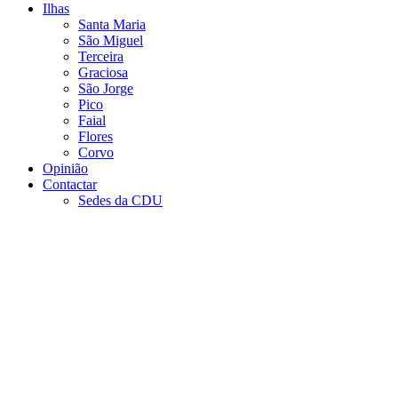
Ilhas
Santa Maria
São Miguel
Terceira
Graciosa
São Jorge
Pico
Faial
Flores
Corvo
Opinião
Contactar
Sedes da CDU