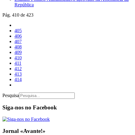
República
Pág. 410 de 423
405
406
407
408
409
410
411
412
413
414
Pesquisa
Siga-nos no Facebook
Jornal «Avante!»