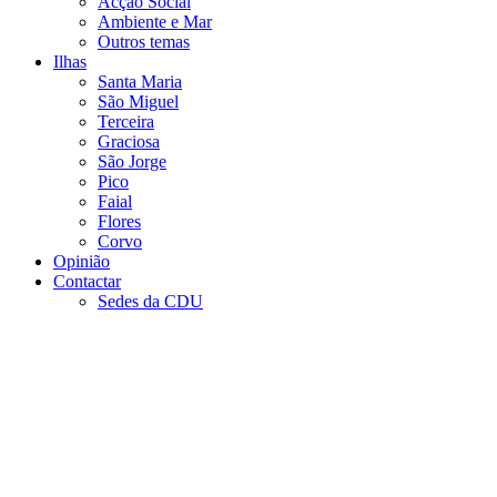
Acção Social
Ambiente e Mar
Outros temas
Ilhas
Santa Maria
São Miguel
Terceira
Graciosa
São Jorge
Pico
Faial
Flores
Corvo
Opinião
Contactar
Sedes da CDU